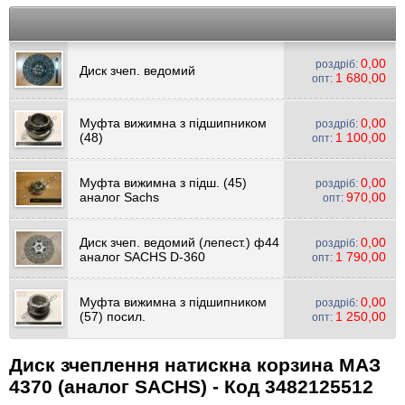
0,00
роздріб:
Диск зчеп. ведомий
1 680,00
опт:
Муфта вижимна з підшипником
0,00
роздріб:
(48)
1 100,00
опт:
Муфта вижимна з підш. (45)
0,00
роздріб:
аналог Sachs
970,00
опт:
Диск зчеп. ведомий (лепест.) ф44
0,00
роздріб:
аналог SACHS D-360
1 790,00
опт:
Муфта вижимна з підшипником
0,00
роздріб:
(57) посил.
1 250,00
опт:
Диск зчеплення натискна корзина МАЗ
4370 (аналог SACHS) - Код 3482125512