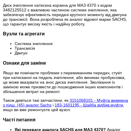
Диск зчеплення натискна корзина для МАЗ 4370 з кодом
3482125512 є важливою частиною системи зчеплення, яка
забезпечує ефективність передачі крутного моменту від двигуна
до трансмісії. Вона розроблена як аналог відомої марки SACHS,
що гарантує високу якість і надійну роботу.
Вузли та агрегати
Система зчеплення
Трансмісія
Двигун
Ознаки для заміни
Якщо ви помічаєте проблеми з перемиканням передач, стукіт
при натисканні на педаль зчеплення, або виникає пробуксовка,
це може вказувати на знос диска зчеплення. Зволікання із
заміною може призвести до пошкодження інших компонентів і
збільшення витрат на ремонт.
Також дивіться такі запчастини, як
3151068101 - Муфта вижимна
з підш. (45) аналог Sachs
і
183-1601195 - Шайба відбив.муфти
,
якщо ви вже ремонтуєте цей вузол.
Часті питання
Які переваги аналога SACHS для МАЗ 4370?
Аналог