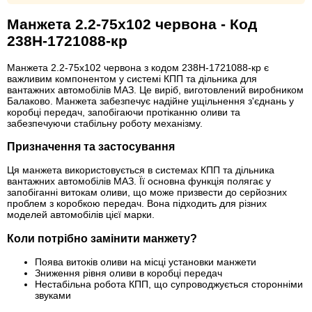
Манжета 2.2-75х102 червона - Код
238Н-1721088-кр
Манжета 2.2-75х102 червона з кодом 238Н-1721088-кр є
важливим компонентом у системі КПП та дільника для
вантажних автомобілів МАЗ. Це виріб, виготовлений виробником
Балаково. Манжета забезпечує надійне ущільнення з'єднань у
коробці передач, запобігаючи протіканню оливи та
забезпечуючи стабільну роботу механізму.
Призначення та застосування
Ця манжета використовується в системах КПП та дільника
вантажних автомобілів МАЗ. Її основна функція полягає у
запобіганні витокам оливи, що може призвести до серйозних
проблем з коробкою передач. Вона підходить для різних
моделей автомобілів цієї марки.
Коли потрібно замінити манжету?
Поява витоків оливи на місці установки манжети
Зниження рівня оливи в коробці передач
Нестабільна робота КПП, що супроводжується сторонніми
звуками