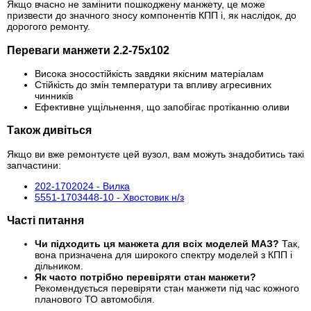
Якщо вчасно не замінити пошкоджену манжету, це може
призвести до значного зносу компонентів КПП і, як наслідок, до
дорогого ремонту.
Переваги манжети 2.2-75х102
Висока зносостійкість завдяки якісним матеріалам
Стійкість до змін температури та впливу агресивних
чинників
Ефективне ущільнення, що запобігає протіканню оливи
Також дивіться
Якщо ви вже ремонтуєте цей вузол, вам можуть знадобитись такі
запчастини:
202-1702024 - Вилка
5551-1703448-10 - Хвостовик н/з
Часті питання
Чи підходить ця манжета для всіх моделей МАЗ?
Так,
вона призначена для широкого спектру моделей з КПП і
дільником.
Як часто потрібно перевіряти стан манжети?
Рекомендується перевіряти стан манжети під час кожного
планового ТО автомобіля.