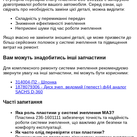
довготривалої роботи вашого автомобіля. Серед ознак, що
свідчать про необхідність заміни цієї деталі, можна виділити:
Складність у перемиканні передач
Зниження ефективності зчеплення
Неприємні шуми під час роботи зчеплення
Якщо вчасно не замінити зношені деталі, це може призвести до
більш серйозних поломок у системі зчеплення та підвищення
витрат на ремонт.
Вам можуть знадобитись інші запчастини
Для комплексного ремонту системи зчеплення рекомендуємо
звернути увагу на інші запчастини, які можуть бути корисними:
314004-П2 - Шпонка
1878079306 - Диск зчеп. ведомий (лепест.) ф44 аналог
SACHS D-360
Часті запитання
Яка роль пластини у системі зчеплення МАЗ?
Пластина 236-1601111 забезпечує точність та надійність
роботи системи зчеплення, що важливо для безпеки та
комфорту експлуатації.
Як часто слід перевіряти стан пластини?
Рекомендується проводити діагностику системи зчеплення