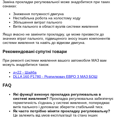
Заміна прокладки регулювальної може знадобитися при таких
ознаках:
Зниження потужності двигуна
Нестабільна робота на холостому ходу
Збільшення витрат пального
Витік пального в області вузлів системи живлення
Якщо вчасно не замінити прокладку, це може призвести до
значних втрат пального, підвищеного зносу інших компонентів
системи живлення та навіть до відмови двигуна.
Рекомендовані супутні товари
При ремонті системи живлення вашого автомобіля МАЗ вам
можуть знадобитися також:
д=22 - Шайба
DLLA 160 Р1780 - Розпилювач ЕВРО 3 МАЗ БОШ
FAQ
Які функції виконує прокладка регулювальна в
системі живлення?
Прокладка регулювальна забезпечує
герметичність з'єднань у системі живлення, попереджає
витік пального і допомагає зберегти стабільний тиск.
Як часто потрібно міняти прокладку регулювальну?
Це залежить від умов експлуатації та стану інших