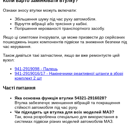
Коли варто замінювати втулку?
Ознаки зносу втулки можуть включати:
Збільшення шуму під час руху автомобіля.
Відчуття вібрації або трясіння у кабіні.
Погіршення керованості транспортного засобу.
Якщо ці симптоми ігнорувати, це може призвести до серйозних
пошкоджень інших компонентів підвіски та зниження безпеки під
час керування.
Також дивіться такі запчастини, якщо ви вже ремонтуєте цей
вузол:
941-2919098 - Палець
941-2919016/17 - Накінечники реактивної штанги в зборі
комплект 2 шт
Часті питання
Яка основна функція втулки 54321-2916028?
Втулка забезпечує зменшення вібрацій та покращення
стійкості автомобіля під час руху.
Чи підходить ця втулка для всіх моделей МАЗ?
Так, вона розроблена спеціально для використання в
системах підвіски різних моделей автомобілів МАЗ.