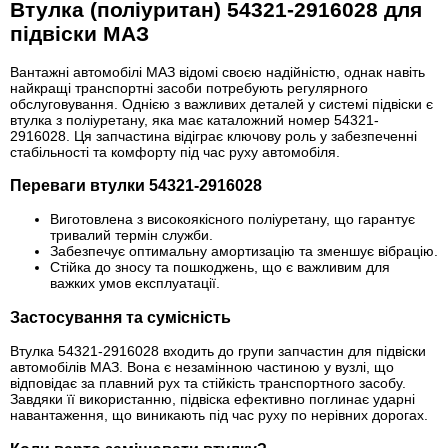
Втулка (поліуритан) 54321-2916028 для
підвіски МАЗ
Вантажні автомобілі МАЗ відомі своєю надійністю, однак навіть
найкращі транспортні засоби потребують регулярного
обслуговування. Однією з важливих деталей у системі підвіски є
втулка з поліуретану, яка має каталожний номер 54321-
2916028. Ця запчастина відіграє ключову роль у забезпеченні
стабільності та комфорту під час руху автомобіля.
Переваги втулки 54321-2916028
Виготовлена з високоякісного поліуретану, що гарантує
тривалий термін служби.
Забезпечує оптимальну амортизацію та зменшує вібрацію.
Стійка до зносу та пошкоджень, що є важливим для
важких умов експлуатації.
Застосування та сумісність
Втулка 54321-2916028 входить до групи запчастин для підвіски
автомобілів МАЗ. Вона є незамінною частиною у вузлі, що
відповідає за плавний рух та стійкість транспортного засобу.
Завдяки її використанню, підвіска ефективно поглинає ударні
навантаження, що виникають під час руху по нерівних дорогах.