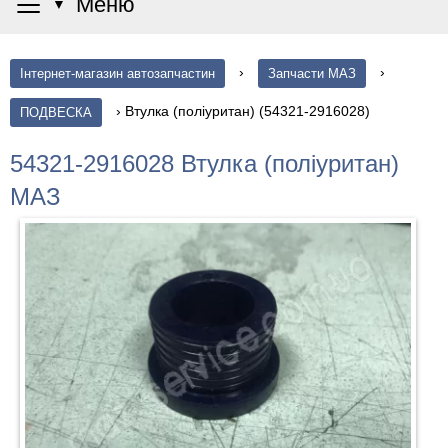
≡
Меню
▼
›
›
Інтернет-магазин автозапчастин
Запчасти МАЗ
›
Втулка (поліуритан) (54321-2916028)
ПОДВЕСКА
54321-2916028 Втулка (поліуритан)
МАЗ