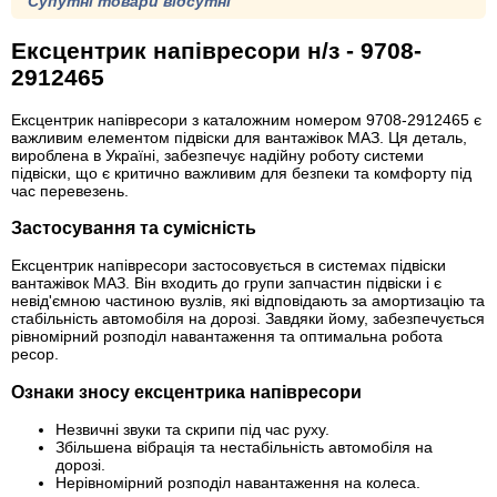
Супутні товари відсутні
Ексцентрик напівресори н/з - 9708-
2912465
Ексцентрик напівресори з каталожним номером 9708-2912465 є
важливим елементом підвіски для вантажівок МАЗ. Ця деталь,
вироблена в Україні, забезпечує надійну роботу системи
підвіски, що є критично важливим для безпеки та комфорту під
час перевезень.
Застосування та сумісність
Ексцентрик напівресори застосовується в системах підвіски
вантажівок МАЗ. Він входить до групи запчастин підвіски і є
невід'ємною частиною вузлів, які відповідають за амортизацію та
стабільність автомобіля на дорозі. Завдяки йому, забезпечується
рівномірний розподіл навантаження та оптимальна робота
ресор.
Ознаки зносу ексцентрика напівресори
Незвичні звуки та скрипи під час руху.
Збільшена вібрація та нестабільність автомобіля на
дорозі.
Нерівномірний розподіл навантаження на колеса.