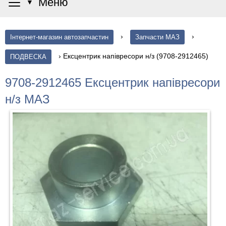
≡
Меню
▼
›
›
Інтернет-магазин автозапчастин
Запчасти МАЗ
›
Ексцентрик напівресори н/з (9708-2912465)
ПОДВЕСКА
9708-2912465 Ексцентрик напівресори
н/з МАЗ