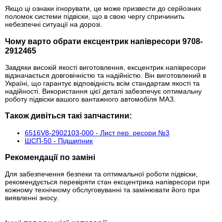
Якщо ці ознаки ігнорувати, це може призвести до серйозних
поломок системи підвіски, що в свою чергу спричинить
небезпечні ситуації на дорозі.
Чому варто обрати ексцентрик напівресори 9708-
2912465
Завдяки високій якості виготовлення, ексцентрик напівресори
відзначається довговічністю та надійністю. Він виготовлений в
Україні, що гарантує відповідність всім стандартам якості та
надійності. Використання цієї деталі забезпечує оптимальну
роботу підвіски вашого вантажного автомобіля МАЗ.
Також дивіться такі запчастини:
6516V8-2902103-000 - Лист пер. ресори №3
ШСП-50 - Підшипник
Рекомендації по заміні
Для забезпечення безпеки та оптимальної роботи підвіски,
рекомендується перевіряти стан ексцентрика напівресори при
кожному технічному обслуговуванні та замінювати його при
виявленні зносу.