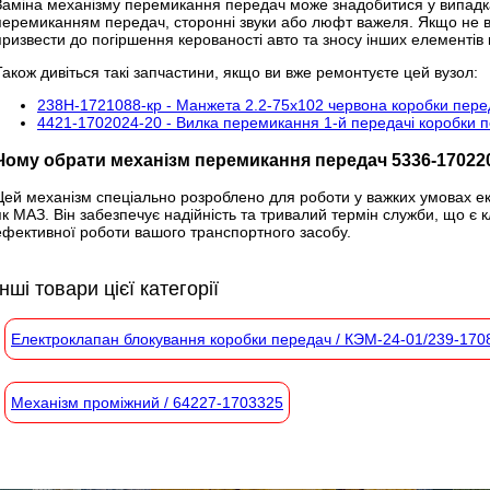
Заміна механізму перемикання передач може знадобитися у випадка
перемиканням передач, сторонні звуки або люфт важеля. Якщо не в
призвести до погіршення керованості авто та зносу інших елементів
Також дивіться такі запчастини, якщо ви вже ремонтуєте цей вузол:
238Н-1721088-кр - Манжета 2.2-75х102 червона коробки пере
4421-1702024-20 - Вилка перемикання 1-й передачі коробки 
Чому обрати механізм перемикання передач 5336-17022
Цей механізм спеціально розроблено для роботи у важких умовах екс
як МАЗ. Він забезпечує надійність та тривалий термін служби, що є
ефективної роботи вашого транспортного засобу.
Інші товари цієї категорії
Електроклапан блокування коробки передач / КЭМ-24-01/239-170
Механізм проміжний / 64227-1703325