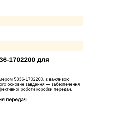
36-1702200 для
омером 5336-1702200, є важливою
Його основне завдання — забезпечення
фективної роботи коробки передач.
ня передач