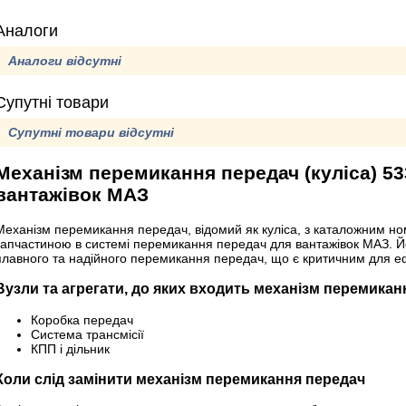
Аналоги
Аналоги відсутні
Супутні товари
Супутні товари відсутні
Механізм перемикання передач (куліса) 53
вантажівок МАЗ
Механізм перемикання передач, відомий як куліса, з каталожним н
запчастиною в системі перемикання передач для вантажівок МАЗ. 
плавного та надійного перемикання передач, що є критичним для е
Вузли та агрегати, до яких входить механізм перемикан
Коробка передач
Система трансмісії
КПП і дільник
Коли слід замінити механізм перемикання передач