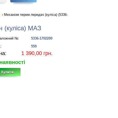
›
Механізм перем.передач (куліса) (5336-
 (куліса) МАЗ
аложний №:
5336-1702200
:
559
на:
1 390,00
грн.
наявності