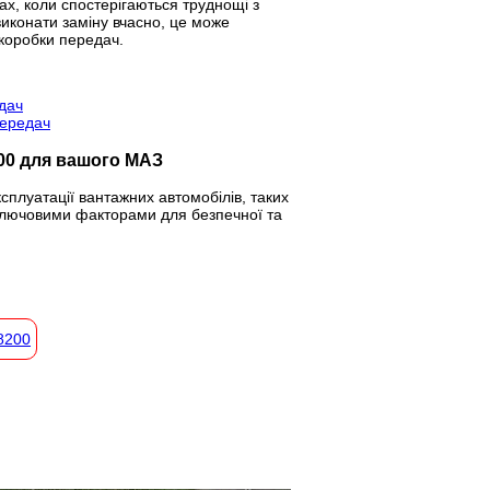
х, коли спостерігаються труднощі з
иконати заміну вчасно, це може
 коробки передач.
дач
передач
00 для вашого МАЗ
плуатації вантажних автомобілів, таких
 ключовими факторами для безпечної та
8200